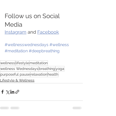
Follow us on Social 
Media
Instagram
 and 
Facebook
#wellnesswednesdays
#wellness
#meditation
#deepbreathing
wellness
lifestyle
meditation
wellness Wednesdays
breathing
yoga
purposeful pause
relaxation
health
Lifestyle & Wellness