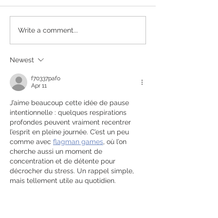
Why Self-Care is
7 Ways Pets ca
Write a comment...
Important
Improve your H
Newest
f70337pafo
Apr 11
J’aime beaucoup cette idée de pause 
intentionnelle : quelques respirations 
profondes peuvent vraiment recentrer 
l’esprit en pleine journée. C’est un peu 
comme avec 
flagman games
, où l’on 
cherche aussi un moment de 
concentration et de détente pour 
décrocher du stress. Un rappel simple, 
mais tellement utile au quotidien.