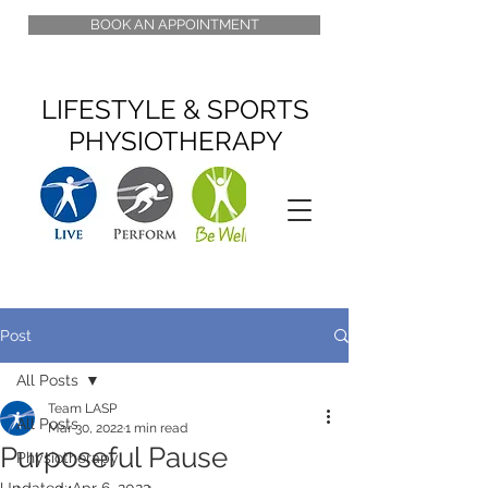
BOOK AN APPOINTMENT
LIFESTYLE & SPORTS
PHYSIOTHERAPY
Post
All Posts
Team LASP
All Posts
Mar 30, 2022
1 min read
Purposeful Pause
Physiotherapy