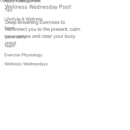
Updated:
Apr 6, 2022
Injury Management
Wellness Wednesday Post!
Tips
Lifestyle & Wellness
Deep Breathing Exercises to 
Sport
reconnect you to the present, calm 
your nerves and clear your busy 
Community
mind.
Team
Exercise Physiology
Wellness Wednesdays